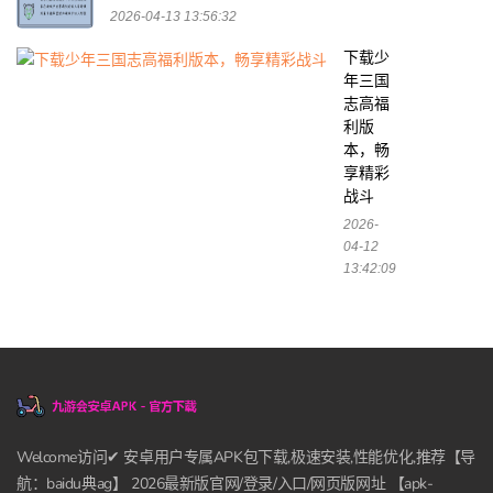
2026-04-13 13:56:32
下载少
年三国
志高福
利版
本，畅
享精彩
战斗
2026-
04-12
13:42:09
Welcome访问✔ 安卓用户专属APK包下载,极速安装,性能优化,推荐【导
航：baidu典ag】 2026最新版官网/登录/入口/网页版网址 【apk-