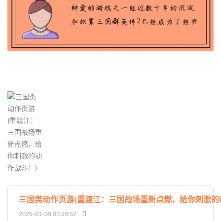
三国类动作页游(重渡江：三国战场重新点燃，给你刺激的
2026-01-09 03:29:57