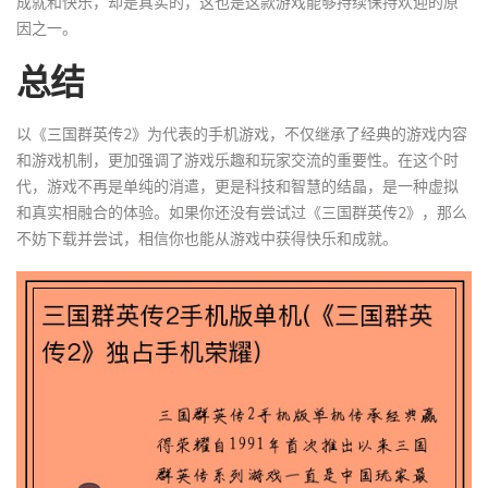
成就和快乐，却是真实的，这也是这款游戏能够持续保持欢迎的原
因之一。
总结
以《三国群英传2》为代表的手机游戏，不仅继承了经典的游戏内容
和游戏机制，更加强调了游戏乐趣和玩家交流的重要性。在这个时
代，游戏不再是单纯的消遣，更是科技和智慧的结晶，是一种虚拟
和真实相融合的体验。如果你还没有尝试过《三国群英传2》，那么
不妨下载并尝试，相信你也能从游戏中获得快乐和成就。