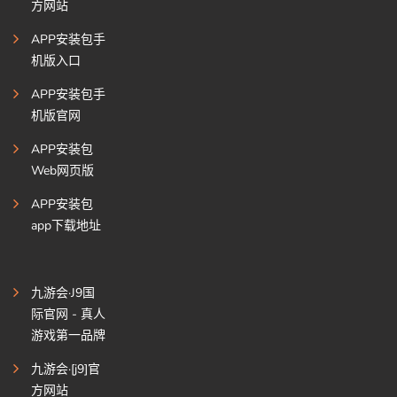
方网站
APP安装包手
机版入口
APP安装包手
机版官网
APP安装包
Web网页版
APP安装包
app下载地址
九游会·J9国
际官网 - 真人
游戏第一品牌
九游会·[j9]官
方网站