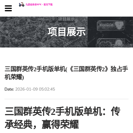
项目展示
三国群英传2手机版单机(《三国群英传2》独占手
机荣耀)
Date
2026-01-09 05:02:45
三国群英传2手机版单机：传
承经典，赢得荣耀