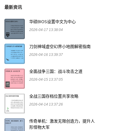
最新资讯
华硕BIOS设置中文为中心
2026-04-17 13:38:04
刀剑神域虚空幻界小地图解密指南
2026-04-16 13:39:37
全面战争三国：战斗攻击之道
2026-04-15 13:37:05
全战三国存档位置共享攻略
2026-04-14 13:37:26
传奇单机：激发无限创造力，提升人
形怪物大军