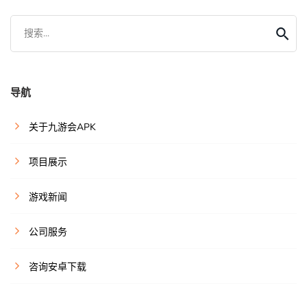
搜索...
导航
关于九游会APK
项目展示
游戏新闻
公司服务
咨询安卓下载