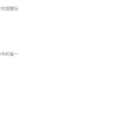
时也提醒玩
命中的每一