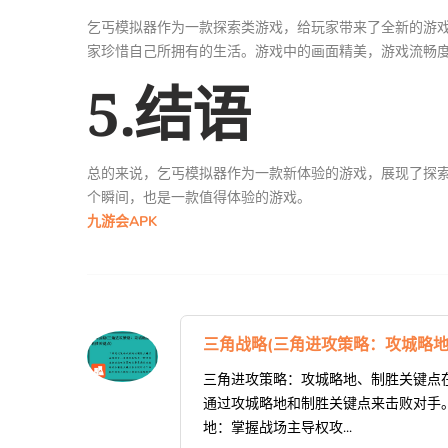
乞丐模拟器作为一款探索类游戏，给玩家带来了全新的游
家珍惜自己所拥有的生活。游戏中的画面精美，游戏流畅
5.结语
总的来说，乞丐模拟器作为一款新体验的游戏，展现了探
个瞬间，也是一款值得体验的游戏。
九游会APK
三角战略(三角进攻策略：攻城略地
三角进攻策略：攻城略地、制胜关键点
通过攻城略地和制胜关键点来击败对手
地：掌握战场主导权攻...