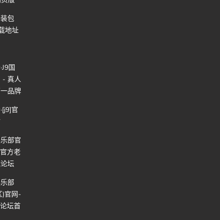
安装包
下载地址
·J9国
 - 真人
第一品牌
[j9]官
站
俱乐部官
J9官方老
流论坛
俱乐部
区)官网-
游论坛首