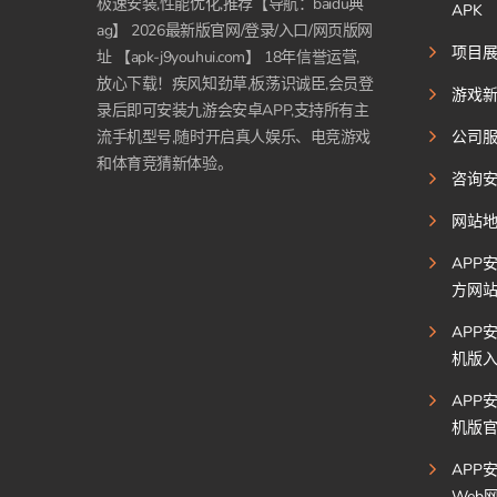
极速安装,性能优化,推荐【导航：baidu典
APK
ag】 2026最新版官网/登录/入口/网页版网
项目
址 【apk-j9youhui.com】 18年信誉运营,
放心下载！疾风知劲草,板荡识诚臣,会员登
游戏
录后即可安装九游会安卓APP,支持所有主
流手机型号,随时开启真人娱乐、电竞游戏
公司
和体育竞猜新体验。
咨询
网站
APP
方网
APP
机版
APP
机版
APP
Web