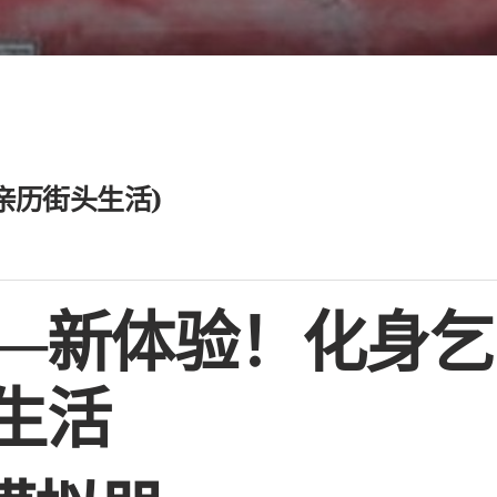
亲历街头生活)
—新体验！化身乞
生活