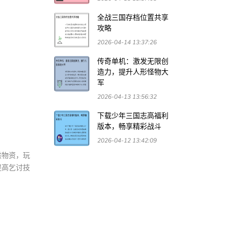
全战三国存档位置共享
攻略
2026-04-14 13:37:26
传奇单机：激发无限创
造力，提升人形怪物大
军
2026-04-13 13:56:32
下载少年三国志高福利
版本，畅享精彩战斗
2026-04-12 13:42:09
供物资，玩
提高乞讨技