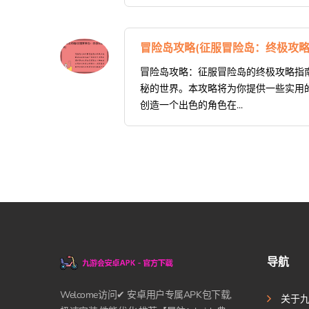
冒险岛攻略(征服冒险岛：终极攻略
冒险岛攻略：征服冒险岛的终极攻略指
秘的世界。本攻略将为你提供一些实用
创造一个出色的角色在...
导航
Welcome访问✔ 安卓用户专属APK包下载,
关于